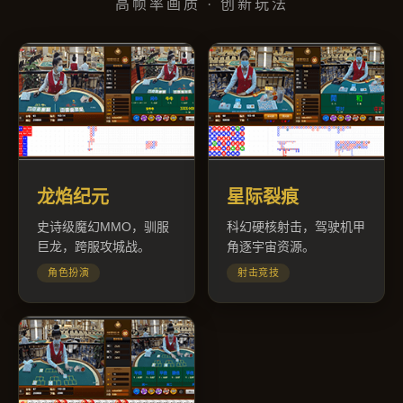
高帧率画质 · 创新玩法
龙焰纪元
星际裂痕
史诗级魔幻MMO，驯服
科幻硬核射击，驾驶机甲
巨龙，跨服攻城战。
角逐宇宙资源。
角色扮演
射击竞技